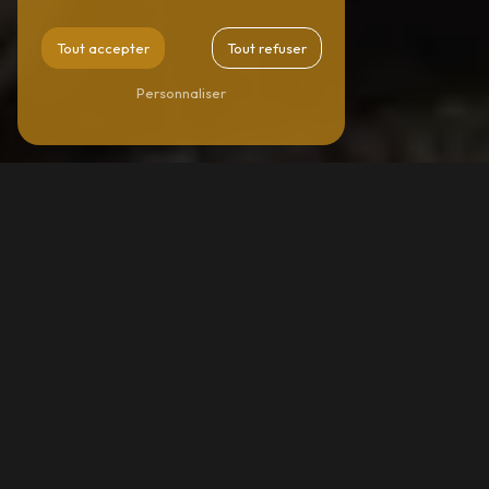
Tout accepter
Tout refuser
Personnaliser
ATTELAGE FILM À BREVANS
Attelage film à Brevans
Vous recherchez un service d'attelage film de qualité à
Brevans ? Les Attelages du Val D'amour est l'entreprise
qu'il vous faut ! Spécialisée dans l'attelage film pour
divers types de véhicules, notre équipe qualifiée met à
votre disposition son savoir-faire et son expertise pour